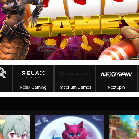
Relax Gaming
Imperium Games
NextSpin