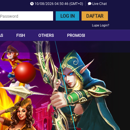
10/08/2026 04:50:47 (GMT+0)
Live Chat
LOG IN
DAFTAR
Lupa Login?
AS
FISH
OTHERS
PROMOSI