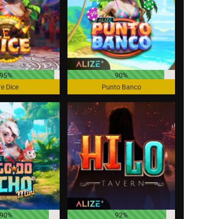
95%
90%
re Dice
Punto Banco
90%
92%